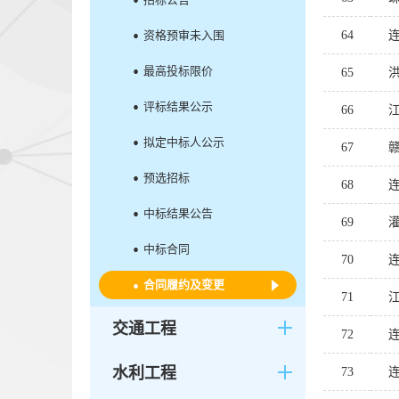
资格预审未入围
64
最高投标限价
65
评标结果公示
66
拟定中标人公示
67
预选招标
68
中标结果公告
69
中标合同
70
合同履约及变更
71
交通工程
72
水利工程
73