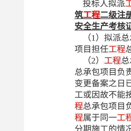
投标人拟派
筑
工程
二级注
安全生产考核
（
1）
拟派总
项目担任
工程
（
2）
工程
总
总承包项目负
变更备案之日
工或因故不能
程
总承包项目
程
属于同一
工
分期施工的情