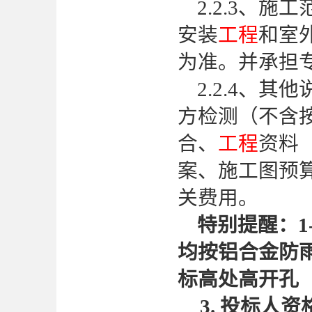
2.
2
.3、施
安装
工程
和室
为准。并承担
2.2.
4、其他
方检测（不含
合、
工程
资料
案、施工图预
关费用
。
特别提醒：
均按铝合金防雨百
标高处高开孔
3. 投标人