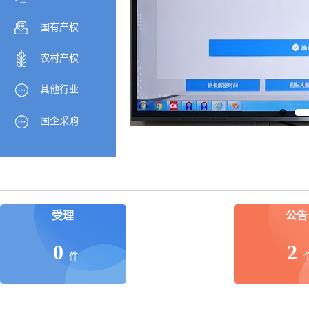
国有产权
农村产权
其他行业
国企采购
受理
公告
0
2
件