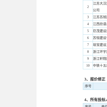
江苏大汉
2
公司
3
江苏苏旭
4
江西欣语
5
巨茂建设
6
苏恒建设
7
垣宝建设
8
浙江环宇
9
浙江轩翔
10
中铁十五
3、报价修正
序号
4、所有投标
序号
单