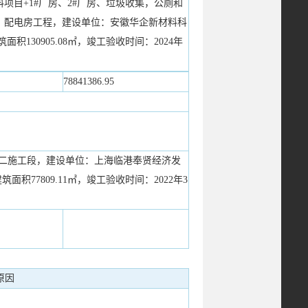
项目+1#厂房、2#厂房、垃圾收集，公厕和
、配电房工程，建设单位：安徽华企新材料科
面积130905.08㎡，竣工验收时间：2024年
）
78841386.95
-第二施工段，建设单位：上海临港奉贤经济发
筑面积77809.11㎡，竣工验收时间：2022年3
原因