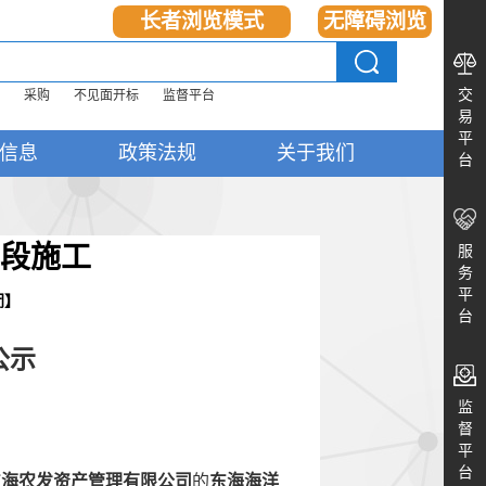
长者浏览模式
无障碍浏览
交
采购
不见面开标
监督平台
易
平
信息
政策法规
关于我们
台
段施工
服
务
平
闭
】
台
公示
监
督
平
台
东海农发资产管理有限公司
的
东海海洋