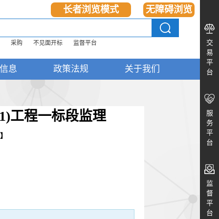
长者浏览模式
无障碍浏览
交
采购
不见面开标
监督平台
易
平
信息
政策法规
关于我们
台
1)工程一标段监理
服
务
平
】
台
监
督
平
台