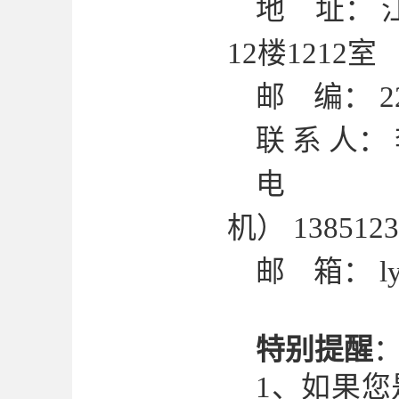
地
址：
12楼1212室
邮
编：
2
联
系
人：
电
机）
1385123
邮
箱
：
l
特别提醒
1、如果