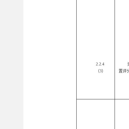
2.2.
4
（
3
）
置评