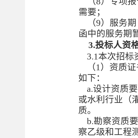
（
8）专项
需要；
（
9）服务期
函中的服务期
3.投标人资
3.1本次招
（
1）资质
如下：
a.设计资质
或水利行业（
质
。
b.勘察资质
察
乙
级和
工程