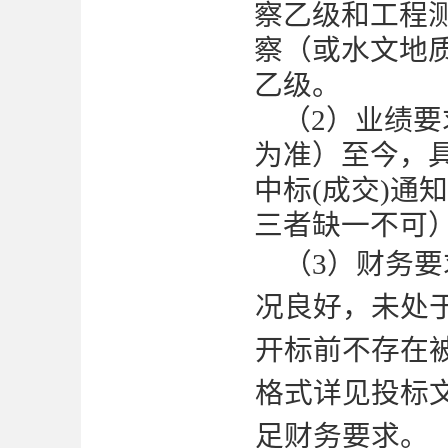
察
乙
级和
工程
察（
或水文地
乙
级。
（
2）业绩要
为准）至今，
中标(成交)通
三者缺一不可
（
3）财务要
况良好，未处
开标前不存在
格式详见投标
足财务要求
。