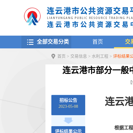
全部交易分类
首页
交
首页
>
交易信息
>
水利工程
>
评标结果
连云港市部分一般
【
连云
招标公告
2023-05-08
根据工
评标结果公示