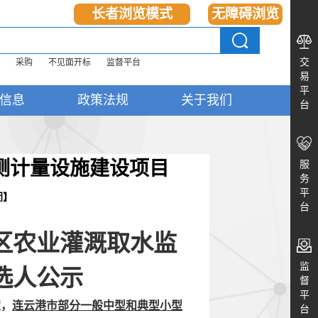
长者浏览模式
无障碍浏览
交
采购
不见面开标
监督平台
易
平
信息
政策法规
关于我们
台
测计量设施建设项目
服
务
平
闭
】
台
区农业灌溉取水监
监
选人公示
督
平
定，
连云港市部分一般中型和典型小型
台