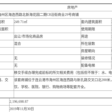
房地产
海州区海连西路北新海花园二期C8沿街商业29号商铺
面积
249.71㎡
套内建筑面积
权面积
使用期限
出让/市场化商品房
用途
混合
所在层数
房屋朝向
无
装修情况
无
配备电梯
移交手续办理完成前标的所欠相关费用（包括但不限于：水、电
境、交
该套商铺位于连云港市海州区海连西路与新孔路交叉口北200
饮、学校、医院、银行、购物商场等配套齐全。
）
2,196,698.87
2019年11月30日