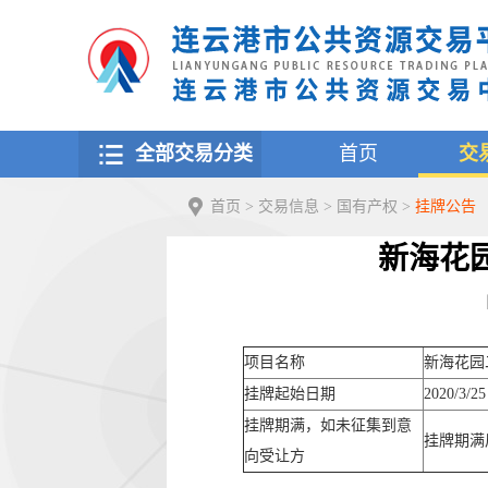
全部交易分类
首页
交
首页
>
交易信息
>
国有产权
>
挂牌公告
新海花
【
项目名称
新海花园
挂牌起始日期
2020/3/25
挂牌期满，如未征集到意
挂牌期满
向受让方