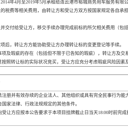
2014年4月至2019年5月承租给连云港市裕城商务用车服务有限
涉及的税费等相关费用，由转让方和受让方双方按国家规定各自承
转让并交付给受让方，移交手续办理完成前标的所欠相关费用（包
有款项后，转让方方能协助受让方办理转让标的变更登记等手续。
事项及瑕疵的存在（包括但不限于已告知的瑕疵），转让方及交
意按照转让标的实际状况竞买，受让方应充分考虑瑕疵风险因素
付
依法注册并有效存续的企业法人、其他组织或具有完全民事行为能
符合国家法律、行政法规规定的其他条件。
意向受让方应按本公告要求于本项目挂牌截止日当天18:00时前