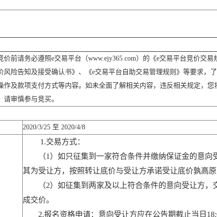
价前请务必遵照e交易平台（www.ejy365.com）的《e交易平台竞价
价风险告知及接受确认书》、《e交易平台自助交易管理规则》等要求，
操作及款项支付方式等内容。如未全面了解相关内容，违反相关规定，您
，请审慎参与竞买。
2020/3/25 至 2020/4/8
1.交易方式：
（1）如只征集到一家符合条件并缴纳保证金的意向
其为受让方，按照转让底价与受让方承诺受让底价孰高
（2）如征集到两家及以上符合条件的意向受让方，
成交价。
2.报名资格申请：意向受让方应在公告期截止当日18