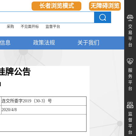
长者浏览模式
无障碍浏览
交
采购
不见面开标
监督平台
易
平
信息
政策法规
关于我们
台
挂牌公告
服
务
平
】
台
连交所委字2019（30-3）号
2020/4/8
监
督
平
台