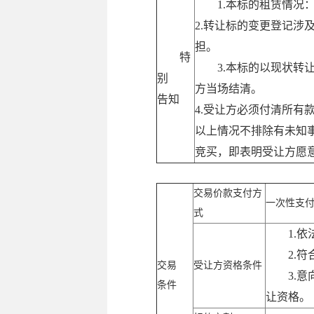
1.本标的租赁情况：
2.转让标的变更登记
担。
特
3.本标的以现状
别
方当场结清。
告知
4.受让方必须付清所
以上情况不排除有未知
竞买，即表明受让方愿
交易价款支付方
一次性支
式
1.
2.
交易
受让方资格条件
3.
条件
让资格。