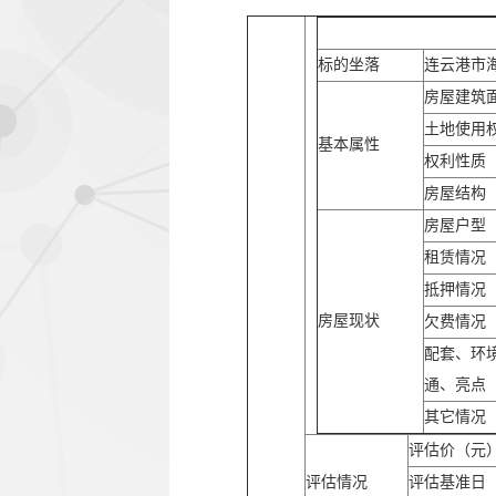
标的坐落
连云港市
房屋建筑
土地使用
基本属性
权利性质
房屋结构
房屋户型
租赁情况
抵押情况
房屋现状
欠费情况
配套、环
通、亮点
其它情况
评估价（元
评估情况
评估基准日