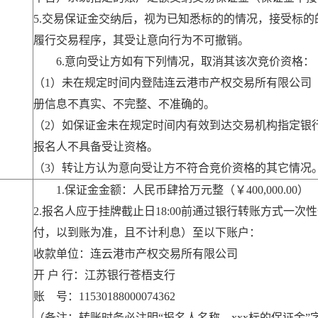
5.交易保证金交纳后，视为已知悉标的的情况，接受标
履行交易程序，其受让意向行为不可撤销。
6.意向受让方如有下列情况，取消其该次竞价资格：
（1）未在规定时间内登陆连云港市产权交易所有限公司
册信息不真实、不完整、不准确的。
（2）如保证金未在规定时间内有效到达交易机构指定银
报名人不具备受让资格。
（3）转让方认为意向受让方不符合竞价资格的其它情况
1.保证金金额：人民币肆拾万元整（￥400,000.00）
2.报名人应于挂牌截止日18:00前通过银行转账方式一
付，以到账为准，且不计利息）至以下账户：
收款单位：连云港市产权交易所有限公司
开 户 行：江苏银行苍梧支行
账 号：11530188000074362
（备注：转账时务必注明“报名人名称、xxx标的保证金”字