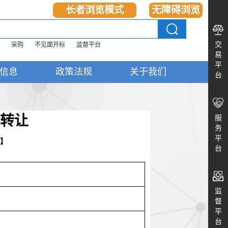
长者浏览模式
无障碍浏览
交
采购
不见面开标
监督平台
易
平
信息
政策法规
关于我们
台
转让
服
务
平
】
台
监
督
平
台