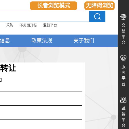
长者浏览模式
无障碍浏览
交
采购
不见面开标
监督平台
易
平
信息
政策法规
关于我们
台
转让
服
务
平
】
台
监
督
平
台