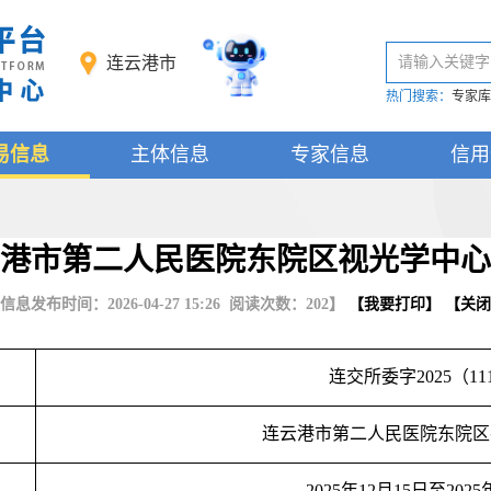
连云港市
请输入关键字
热门搜索：
专家库
易信息
主体信息
专家信息
信用
港市第二人民医院东院区视光学中心
信息发布时间：2026-04-27 15:26 阅读次数：
202
】
【
我要打印
】 【
关闭
连交所委字
2025（11
连云港市第二人民医院东院区
202
5
年
1
2
月
15
日至
202
5