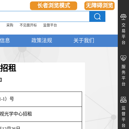
长者浏览模式
无障碍浏览
交
采购
不见面开标
监督平台
易
平
信息
政策法规
关于我们
台
招租
服
务
平
】
台
1-
1
）号
监
视光学中心招租
督
平
台
年
1
2
月
26
日