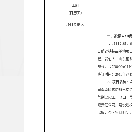
工期
（日历天）
项目
负责人
一、投标人业绩
1、
项目名称：
日照钢铁精品基地项目
程
，发包人：
山东钢
规模
：
1台20000m³
签订时间：201
6
年
3
月
2、项目名称：
司海南区焦炉煤气综
气制LNG工厂项目
，
限责任公司
，
建设规
储罐
，合同签订时间：