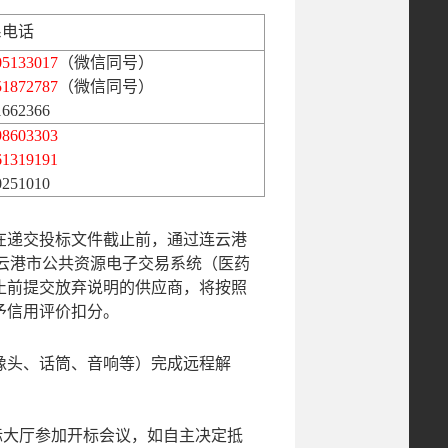
系电话
05133017
（微信同号）
51872787
（微信同号）
1662366
98603303
61319191
0251010
在递交投标文件截止前，通过连云港
连云港市公共资源电子交易系统（医药
止前提交放弃说明的供应商，将按照
予信用评价扣分。
像头、话筒、音响等）完成远程解
标大厅参加开标会议，如自主决定抵