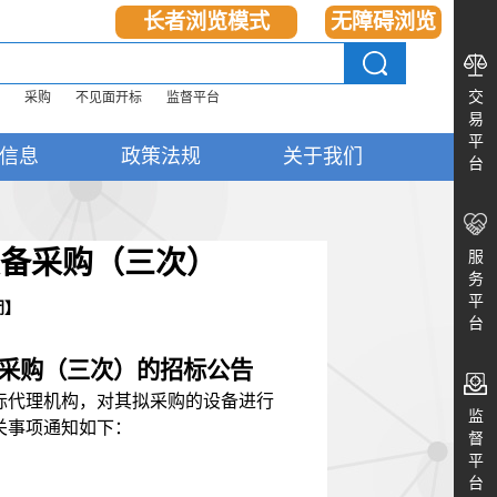
长者浏览模式
无障碍浏览
交
采购
不见面开标
监督平台
易
平
信息
政策法规
关于我们
台
设备采购（三次）
服
务
平
闭
】
台
备采购（
三
次）
的招标公告
标代理机构，对其拟采购的设备进行
监
关事项通知如下：
督
平
台