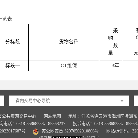
一览表
采
购
分标段
货物名称
数
量
标段一
CT
维保
3年
--省内交易中心导航--
市公共资源交易中心
网站地图
地址：江苏省连云港市海州区凌洲东路9
电话：0518-85868288、85868237
投诉电话：0518-85868288、85868
023017687号
苏公网安备 32070502010806号
网站标识码：3207