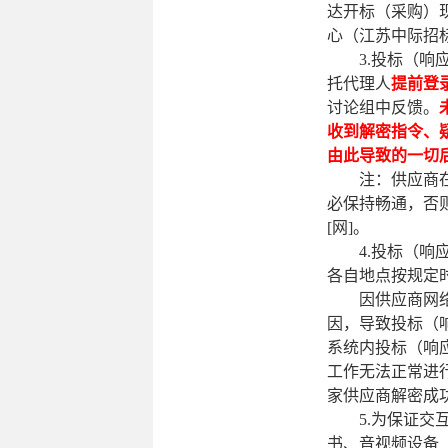
达开标（采购）
心（江苏中际招
3.投标（
托代理人
提前登
讨论组中反馈。
收到解密指令、
由此导致的一切
注：供应商
必保持畅通，否
[网]。
4.投标（
各自地点按规定
因供应商网
因，导致投标（
系统内投标（响
工作无法正常进
家供应商解密成
5.为保证
书、音视频设备（