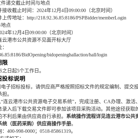
文件递交截止时间与地点
件接收截止时间：
2024年
12
月
4
日
09
:00:00（北京时间）
件上传地址：
http://218.92.36.85:8186/PSPBidder/memberLogin
与地点
2024年
12
月
4
日
09
:00:00（北京时间）
连云港市公共资源不见面开标大厅
址：
.36.85:8186/BidOpening/bidopeninghallaction/hall/login
期限
布之日起
5个工作日。
招投标说明
采用电子招标投标，请供应商严格按照招标文件的规定编制、提交
承担。
进入“连云港市公共资源电子交易系统”，完成注册、CA办理、激
息录入后下载交易文件即可参加该项目采购活动。其他途径获取
的不利后果由供应商自行承担。
系统操作流程详见连云港市公共
系统（医药采购）供应商操作手册
。
询：
400-998-0000；0518-85861319。