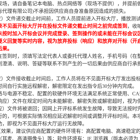
现场，请自备笔记本电脑、热点网络等（现场不提供），并提前
标代理有限公司
)不承担因供应商自身准备原因造成的损失。
响应）文件递交截止时间前，工作人员提前进入开标大厅，播放测
录不见面开标大厅并在投标文件递交截止时间之前完成签到
，收
未按时加入开标会议并完成登录、签到操作的或未能在开标会议
疑义回复等实时内容，视为放弃投标（响应）和放弃对开标（开
后果。
在签到时，须填写法定代表人或委托代理人姓名，手机号码（在
则澄清、说明、答疑等联系不到产生的一切后果由供应商自行承
响应）文件接收截止时间后，工作人员将在不见面开标大厅发出投
时间自行实施远程解密，解密限定在发出指令后30分钟内完成。
络与电源不稳定、配置的软硬件环境无法满足系统正常使用、
C
响应）文件在规定时间内未能解密、解密失败或解密超时，视为
应）文件将被退回；因网上开评标系统发生故障，导致无法按时
行的，可根据实际情况相应延迟解密时间或调整开评标时间。本
功，即视为不见面开标大厅运行无故障。
交互效果，建议供应商配置的硬件环境有：高配置电脑、高速稳定
耳麦、高清摄像头）等；软件环境有：IE 浏览器（版本必须为 