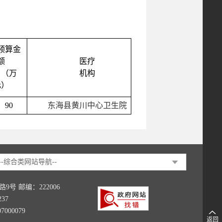
预算金
额
医疗
（万
机构
元）
90
东海县黄川中心卫生院
--综合类网站导航--
号 邮编：222006
237
000079
返回