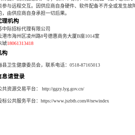
点参与远程交互。因供应商自身硬件、软件配备不齐全或发生故
的，由供应商自身承担一切后果。
代理机构
苏中际招标代理有限公司
云港市海州区凌州路
8
号德惠商务大厦
B
座
1014
室
朱虓
18061313418
机构
海县卫生健康委员会，联系电话：
0518-87165013
信息请登录
公共资源交易平台：
http://ggzy.lyg.gov.cn/
投标公共服务平台：
https://www.jszbtb.com/#/newindex