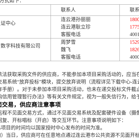
系方式如下：
联系人
联
连云港孙丽丽
180
认证中心
连云港耿立珍
177
客服电话
400
周梦雪
152
信数字科技有限公司
魏飞
182
）
客服电话
400
依法获取采购文件的供应商，不能参加本项目采购活动的，应当
交易系统
“放弃投标”模块，提交放弃说明（流程详见下载中心-
作手册）。对于未参加本项目采购活动，也未在递交投标文件截
购信用管理暂行办法》等有关文件规定，视为一般失信行为，给
面交易，供应商注意事项
远程不见面交易方式，通过不见面交易系统及配套硬件设备（摄
回复、开标唱标（开启）等交互环节。注意事项说明如下：
交易项目的时间均以国家授时中心发布的时间为准。
购）当日，供应商可在任意地点通过连云港市公共资源不见面开