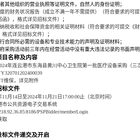
或者其他组织的营业执照等证明文件，自然人的身份证明；
度的财务状况报告（成立不满一年不需提供）
（
符合要求的
可
提
诺函》
，
格式详见
招标
文件
）
；
纳税收和社会保障资金的相关证明材料（
符合要求的
可
提交《财
，
格式详见
招标
文件
）
；
履行合同所必需的设备和专业技术能力的声明及证明材料；
政府采购活动前三年内在经营活动中没有重大违法记录的书面声明
项目名称及内容
2024年连云港市东海县黄川中心卫生院第一批医疗设备采购（
三
Y320701202400039
CT维保
，详见附件
招标文件
年
11
月
14
日至
2024年
11
月
21
日
17:00:00止（北京时间）
港市公共资源电子交易系统
//218.92.36.85:8186/PSPBidder/memberLogin
获取
投标文件递交及开启