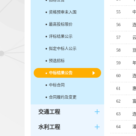
资格预审未入围
55
最高投标限价
56
评标结果公示
57
拟定中标人公示
58
预选招标
59
中标结果公告
60
中标合同
61
合同履约及变更
62
交通工程
63
水利工程
64